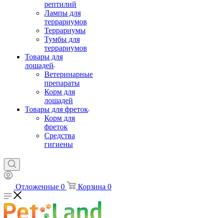
рептилий
Лампы для
террариумов
Террариумы
Тумбы для
террариумов
Товары для
лошадей
Ветеринарные
препараты
Корм для
лошадей
Товары для фреток
Корм для
фреток
Средства
гигиены
Отложенные
0
Корзина
0