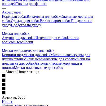
лошадей
Товары для фреток
—
Аксессуары
Корм для собак
Витамины для собак
Спальные места для
собак
Одежда для собак
Ветеринария собак
Предметы по
уходу
Средства по уходу
—
Миски для собак
Амуниция для собак
Игрушки для собак
Клетки,
вольеры
Переноски
—
Миски металлические для собак
Коврики под миски для собак
Миски и аксессуары для
путешествий
Миски керамические для собак
Миски на
подставке для собак
Автоматические кормушки и
поилки
Миски пластиковые для собак
—
Миска Hunter птицы
Артикул:
6255
Hunter