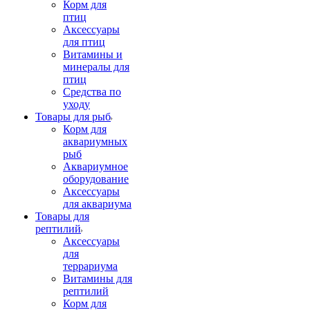
Корм для
птиц
Аксессуары
для птиц
Витамины и
минералы для
птиц
Средства по
уходу
Товары для рыб
Корм для
аквариумных
рыб
Аквариумное
оборудование
Аксессуары
для аквариума
Товары для
рептилий
Аксессуары
для
террариума
Витамины для
рептилий
Корм для