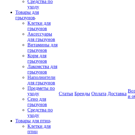
Средства по
уходу
Товары для
грызунов
Клетки для
грызунов
Аксессуары
для грызунов
Витамины для
грызунов
Корм для
грызунов
Лакомства для
грызунов
Наполнители
для грызунов
Предметы по
Воз
уходу
Статьи
Бренды
Оплата
Доставка
и о
Сено для
грызунов
Средства по
уходу
Товары для птиц
Клетки для
птиц