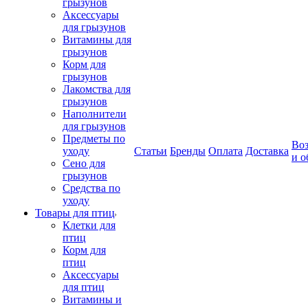
грызунов
Аксессуары
для грызунов
Витамины для
грызунов
Корм для
грызунов
Лакомства для
грызунов
Наполнители
для грызунов
Предметы по
Воз
уходу
Статьи
Бренды
Оплата
Доставка
и о
Сено для
грызунов
Средства по
уходу
Товары для птиц
Клетки для
птиц
Корм для
птиц
Аксессуары
для птиц
Витамины и