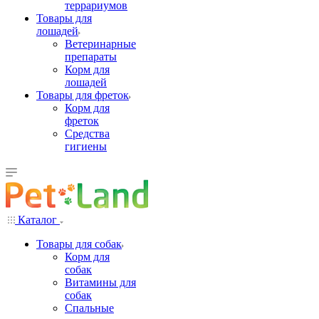
террариумов
Товары для
лошадей
Ветеринарные
препараты
Корм для
лошадей
Товары для фреток
Корм для
фреток
Средства
гигиены
Каталог
Товары для собак
Корм для
собак
Витамины для
собак
Спальные