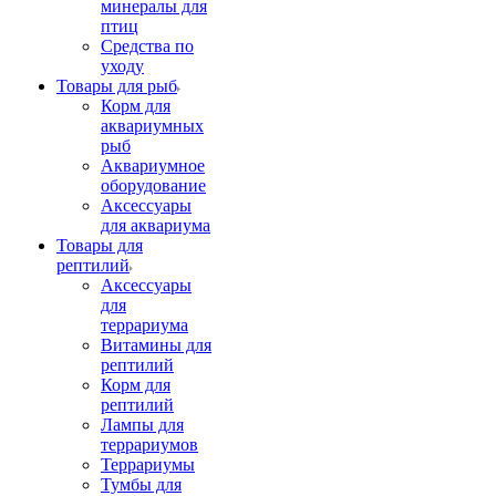
минералы для
птиц
Средства по
уходу
Товары для рыб
Корм для
аквариумных
рыб
Аквариумное
оборудование
Аксессуары
для аквариума
Товары для
рептилий
Аксессуары
для
террариума
Витамины для
рептилий
Корм для
рептилий
Лампы для
террариумов
Террариумы
Тумбы для