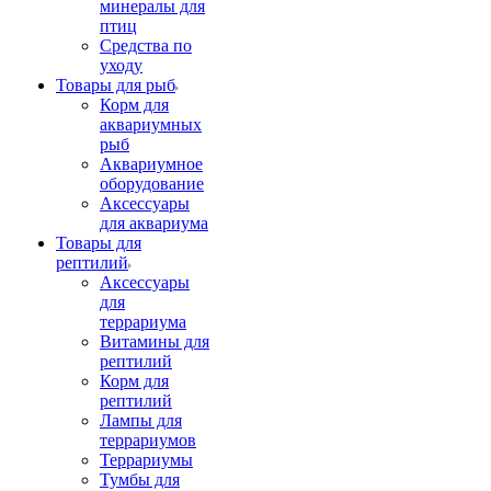
минералы для
птиц
Средства по
уходу
Товары для рыб
Корм для
аквариумных
рыб
Аквариумное
оборудование
Аксессуары
для аквариума
Товары для
рептилий
Аксессуары
для
террариума
Витамины для
рептилий
Корм для
рептилий
Лампы для
террариумов
Террариумы
Тумбы для