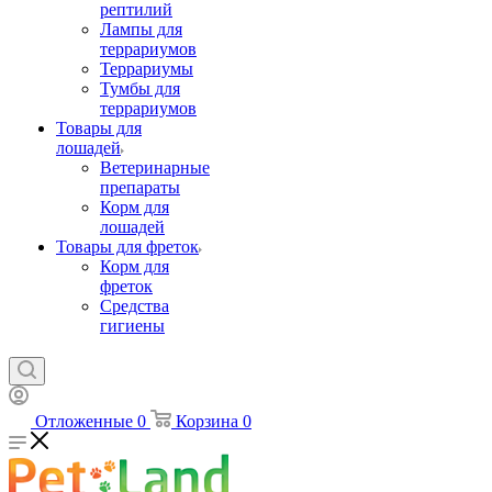
рептилий
Лампы для
террариумов
Террариумы
Тумбы для
террариумов
Товары для
лошадей
Ветеринарные
препараты
Корм для
лошадей
Товары для фреток
Корм для
фреток
Средства
гигиены
Отложенные
0
Корзина
0