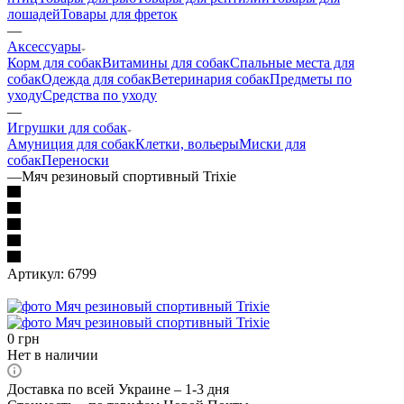
лошадей
Товары для фреток
—
Аксессуары
Корм для собак
Витамины для собак
Спальные места для
собак
Одежда для собак
Ветеринария собак
Предметы по
уходу
Средства по уходу
—
Игрушки для собак
Амуниция для собак
Клетки, вольеры
Миски для
собак
Переноски
—
Мяч резиновый спортивный Trixie
Артикул:
6799
0
грн
Нет в наличии
Доставка по всей Украине – 1-3 дня