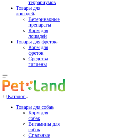
террариумов
Товары для
лошадей
Ветеринарные
препараты
Корм для
лошадей
Товары для фреток
Корм для
фреток
Средства
гигиены
Каталог
Товары для собак
Корм для
собак
Витамины для
собак
Спальные