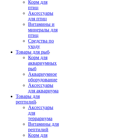
Корм для
птиц
Аксессуары
для птиц
Витамины и
минералы для
птиц
Средства по
уходу
Товары для рыб
Корм для
аквариумных
рыб
Аквариумное
оборудование
Аксессуары
для аквариума
Товары для
рептилий
Аксессуары
для
террариума
Витамины для
рептилий
Корм для