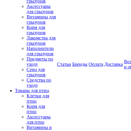
грызунов
Аксессуары
для грызунов
Витамины для
грызунов
Корм для
грызунов
Лакомства для
грызунов
Наполнители
для грызунов
Предметы по
Воз
уходу
Статьи
Бренды
Оплата
Доставка
и о
Сено для
грызунов
Средства по
уходу
Товары для птиц
Клетки для
птиц
Корм для
птиц
Аксессуары
для птиц
Витамины и