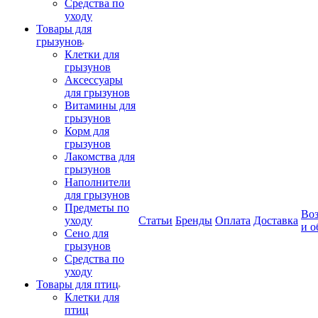
Средства по
уходу
Товары для
грызунов
Клетки для
грызунов
Аксессуары
для грызунов
Витамины для
грызунов
Корм для
грызунов
Лакомства для
грызунов
Наполнители
для грызунов
Предметы по
Воз
уходу
Статьи
Бренды
Оплата
Доставка
и о
Сено для
грызунов
Средства по
уходу
Товары для птиц
Клетки для
птиц